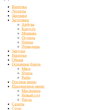
Выпечка
Десерты
Завтраки
Заготовки
Арбузы
Капуста
Морковь
Огурцы
Перцы
Помидоры
Закуски
Напитки
Общая
Основные блюда
Мясо
Птица
Рыба
Постное меню
Праздничное меню
Масленица
Новый год
Пасха
Салаты
Супы