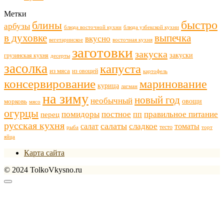
Метки
быстро
блины
арбузы
блюда восточной кухни
блюда узбекской кухни
в духовке
выпечка
вкусно
восточная кухня
вегетаринское
заготовки
закуска
закуски
грузинская кухня
десерты
засолка
капуста
из мяса
из овощей
картофель
консервирование
маринование
курица
лагман
на зиму
новый год
необычный
овощи
морковь
мясо
огурцы
правильное питание
помидоры
постное
пп
перец
русская кухня
салаты
сладкое
томаты
салат
тесто
рыба
торт
яйца
Карта сайта
© 2024 TolkoVkysno.ru