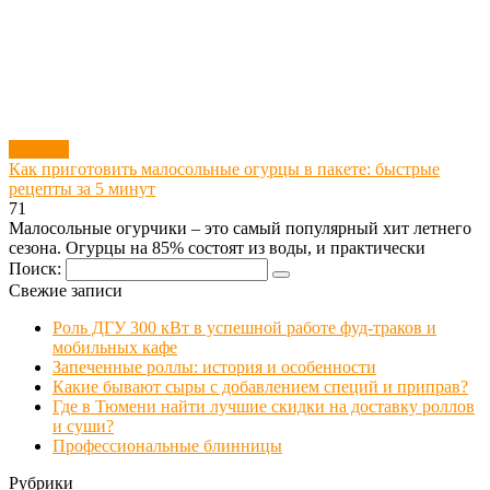
Огурцы
Как приготовить малосольные огурцы в пакете: быстрые
рецепты за 5 минут
71
Малосольные огурчики – это самый популярный хит летнего
сезона. Огурцы на 85% состоят из воды, и практически
Поиск:
Свежие записи
Роль ДГУ 300 кВт в успешной работе фуд-траков и
мобильных кафе
Запеченные роллы: история и особенности
Какие бывают сыры с добавлением специй и приправ?
Где в Тюмени найти лучшие скидки на доставку роллов
и суши?
Профессиональные блинницы
Рубрики